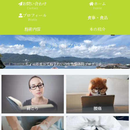
お問い合わせ
ホーム
Contact
Home
プロフィール
食事・食品
Profile
施術内容
本の紹介
＠玲-rei-ブログ
ちょっとまってね♪れいの女性整体院ブログです。
肩こり
腰痛