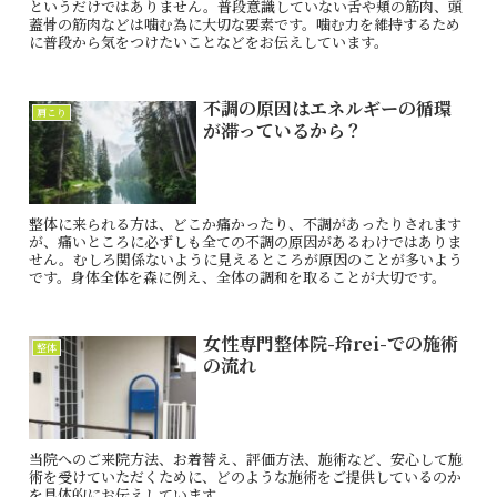
というだけではありません。普段意識していない舌や頬の筋肉、頭
蓋骨の筋肉などは噛む為に大切な要素です。噛む力を維持するため
に普段から気をつけたいことなどをお伝えしています。
不調の原因はエネルギーの循環
肩こり
が滞っているから？
整体に来られる方は、どこか痛かったり、不調があったりされます
が、痛いところに必ずしも全ての不調の原因があるわけではありま
せん。むしろ関係ないように見えるところが原因のことが多いよう
です。身体全体を森に例え、全体の調和を取ることが大切です。
女性専門整体院-玲rei-での施術
整体
の流れ
当院へのご来院方法、お着替え、評価方法、施術など、安心して施
術を受けていただくために、どのような施術をご提供しているのか
を具体的にお伝えしています。