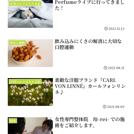
Perfumeライブに行ってきまし
＠玲-rei-のよもやま話
た！
2022.11.13
飲み込みにくさの解消に大切な
美容と健康
口腔運動
2021.08.21
素敵な洋服ブランド『CARL
＠玲-rei-のよもやま話
VON LINNÉ』カールフォンリン
ネ♪
2021.08.09
女性専門整体院 玲-rei- での施
整体
術をご紹介します。