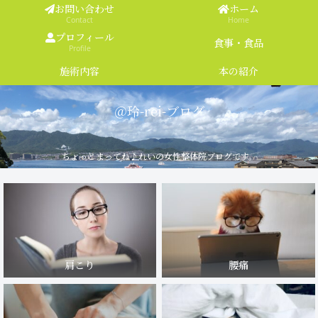
お問い合わせ
ホーム
Contact
Home
プロフィール
食事・食品
Profile
施術内容
本の紹介
＠玲-rei-ブログ
ちょっとまってね♪れいの女性整体院ブログです。
肩こり
腰痛