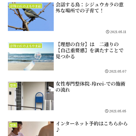
会話する鳥：シジュウカラの意
＠玲-rei-のよもやま話
外な場所での子育て！
2021.05.11
【理想の自分】は 二通りの
＠玲-rei-のよもやま話
【自己重要感】を満たすことで
見つかる
2021.05.07
女性専門整体院-玲rei-での施術
整体
の流れ
2021.05.05
インターネット予約はこちらから
整体
♪