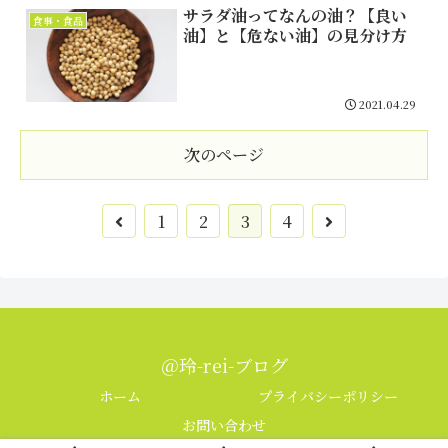
サラダ油ってなんの油？【良い
食事・食品
油】と【危ない油】の見分け方
2021.04.29
次のページ
1
2
3
4
＠玲-rei-ブログ
ホーム
プライバシーポリシー
お問い合わせ