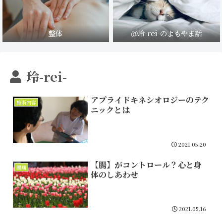
整体
＠玲-rei-のよもやま話
玲-rei-
アプライドキネシオロジーのテク
施術内容
ニックとは
2021.05.20
【腸】がコントロール？心と身
腰痛
体のしあわせ
2021.05.16