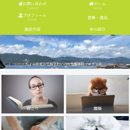
お問い合わせ
ホーム
Contact
Home
プロフィール
食事・食品
Profile
施術内容
本の紹介
＠玲-rei-ブログ
ちょっとまってね♪れいの女性整体院ブログです。
肩こり
腰痛