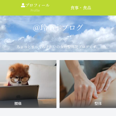
プロフィール
食事・食品
Profile
＠玲-rei-ブログ
ちょっとまってね♪れいの女性整体院ブログです。
腰痛
整体