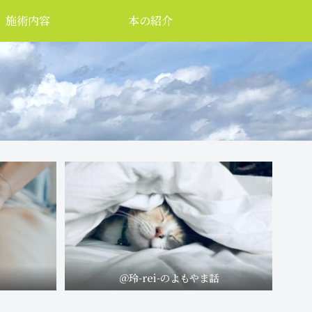
施術内容
本の紹介
＠玲-rei-のよもやま話