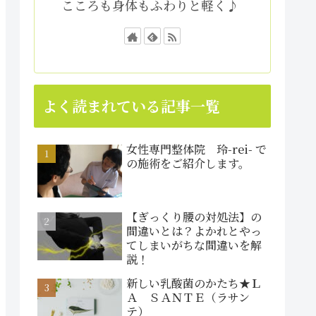
こころも身体もふわりと軽く♪
よく読まれている記事一覧
女性専門整体院 玲-rei- で
の施術をご紹介します。
【ぎっくり腰の対処法】の
間違いとは？よかれとやっ
てしまいがちな間違いを解
説！
新しい乳酸菌のかたち★Ｌ
Ａ ＳＡＮＴＥ（ラサン
テ）