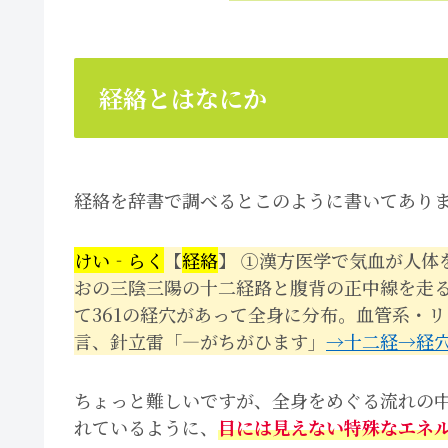
経絡とはなにか
経絡を辞書で調べるとこのように書いてあり
けい‐らく
【
経絡
】 ①漢方医学で気血が人体
おの三陰三陽の十二経路と腹背の正中線を走
て361の経穴があって全身に分布。血管系・
言、針立雷「―がちがひます」
→十二経
→経
ちょっと難しいですが、全身をめぐる流れの
れているように、
目には見えない特殊なエネ