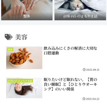
整体
＠玲-rei-のよもやま話
美容
飲み込みにくさの解消に大切な
整体
口腔運動
2021.08.21
眠りたいけど眠れない。【質の
＠玲-rei-のよもやま話
良い睡眠】と【ひとりウオーキ
ング】のいい関係
2021.04.22