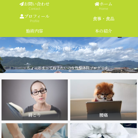
お問い合わせ
ホーム
Contact
Home
プロフィール
食事・食品
Profile
施術内容
本の紹介
＠玲-rei-ブログ
ちょっとまってね♪れいの女性整体院ブログです。
肩こり
腰痛