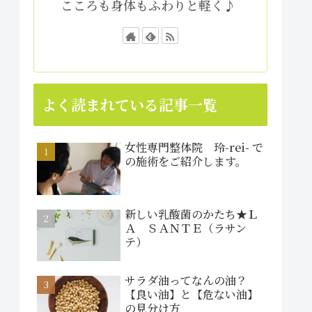
こころも身体もふわりと軽く♪
よく読まれている記事一覧
女性専門整体院 玲-rei- で
の施術をご紹介します。
新しい乳酸菌のかたち★Ｌ
Ａ ＳＡＮＴＥ（ラサン
テ）
サラダ油ってなんの油？
【良い油】と【危ない油】
の見分け方