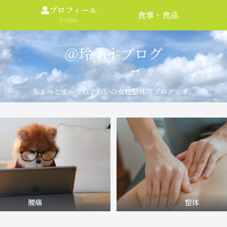
プロフィール
食事・食品
Profile
＠玲-rei-ブログ
ちょっとまってね♪れいの女性整体院ブログです。
腰痛
整体