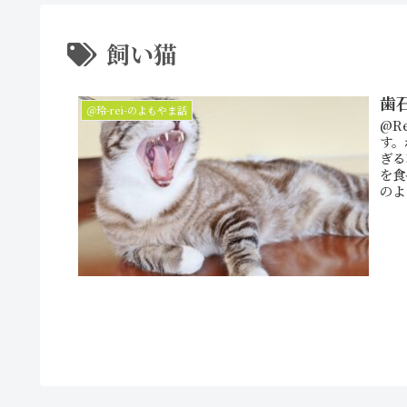
飼い猫
歯
＠玲-rei-のよもやま話
@R
す。
ぎる
を食
のよ