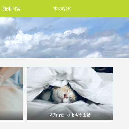
施術内容
本の紹介
＠玲-rei-のよもやま話