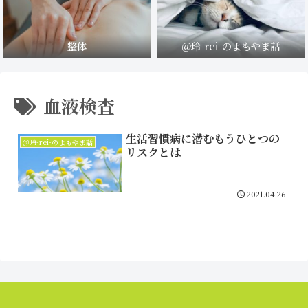
整体
＠玲-rei-のよもやま話
血液検査
生活習慣病に潜むもうひとつの
＠玲-rei-のよもやま話
リスクとは
2021.04.26