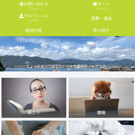
お問い合わせ
ホーム
Contact
Home
プロフィール
食事・食品
Profile
施術内容
本の紹介
＠玲-rei-ブログ
ちょっとまってね♪れいの女性整体院ブログです。
肩こり
腰痛