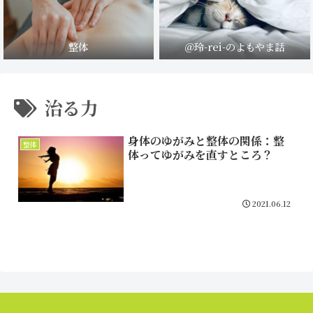
整体
＠玲-rei-のよもやま話
治る力
身体のゆがみと整体の関係：整
整体
体ってゆがみを直すところ？
2021.06.12