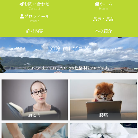
お問い合わせ
ホーム
Contact
Home
プロフィール
食事・食品
Profile
施術内容
本の紹介
＠玲-rei-ブログ
ちょっとまってね♪れいの女性整体院ブログです。
肩こり
腰痛