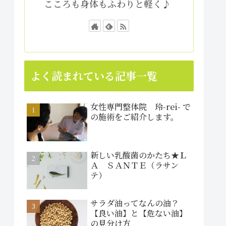
こころも身体もふわりと軽く♪
よく読まれている記事一覧
女性専門整体院 玲-rei- で
の施術をご紹介します。
新しい乳酸菌のかたち★Ｌ
Ａ ＳＡＮＴＥ（ラサン
テ）
サラダ油ってなんの油？
【良い油】と【危ない油】
の見分け方