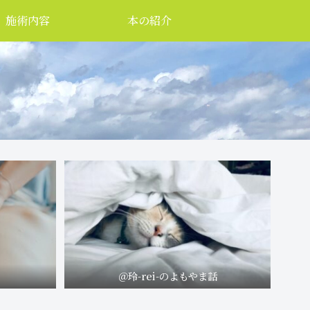
施術内容
本の紹介
＠玲-rei-のよもやま話