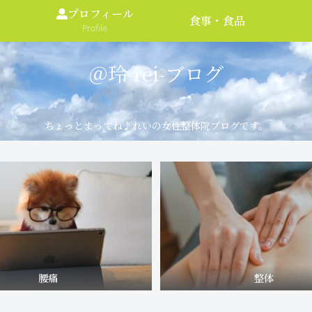
プロフィール
食事・食品
Profile
＠玲-rei-ブログ
ちょっとまってね♪れいの女性整体院ブログです。
腰痛
整体