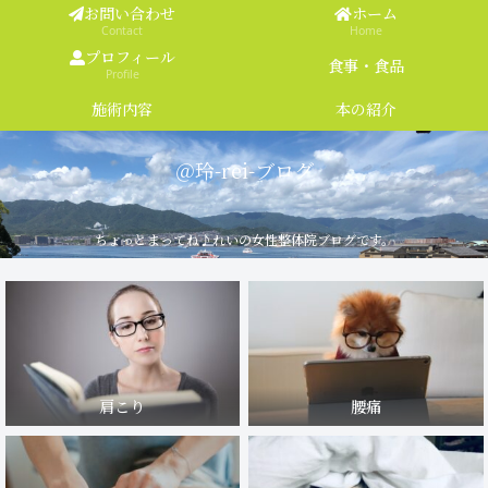
お問い合わせ
ホーム
Contact
Home
プロフィール
食事・食品
Profile
施術内容
本の紹介
＠玲-rei-ブログ
ちょっとまってね♪れいの女性整体院ブログです。
肩こり
腰痛