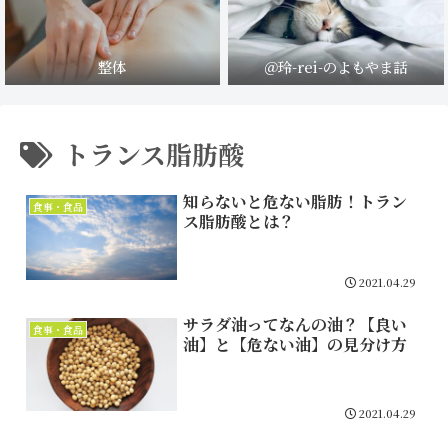
整体
＠玲-rei-のよもやま話
トランス脂肪酸
知らないと危ない脂肪！トラン
食事・食品
ス脂肪酸とは？
2021.04.29
サラダ油ってなんの油？【良い
食事・食品
油】と【危ない油】の見分け方
2021.04.29