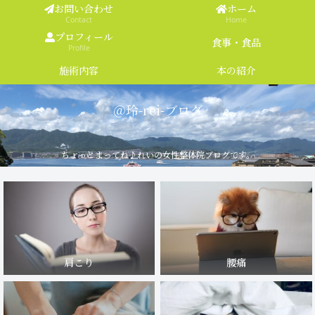
お問い合わせ
ホーム
Contact
Home
プロフィール
食事・食品
Profile
施術内容
本の紹介
＠玲-rei-ブログ
ちょっとまってね♪れいの女性整体院ブログです。
肩こり
腰痛