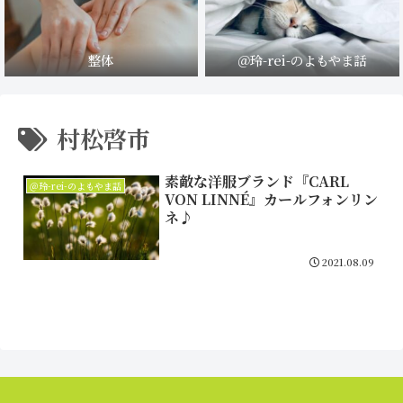
整体
＠玲-rei-のよもやま話
村松啓市
素敵な洋服ブランド『CARL
＠玲-rei-のよもやま話
VON LINNÉ』カールフォンリン
ネ♪
2021.08.09