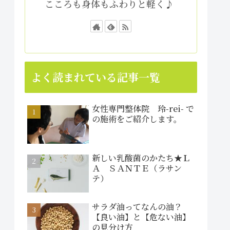
こころも身体もふわりと軽く♪
よく読まれている記事一覧
女性専門整体院 玲-rei- で
の施術をご紹介します。
新しい乳酸菌のかたち★Ｌ
Ａ ＳＡＮＴＥ（ラサン
テ）
サラダ油ってなんの油？
【良い油】と【危ない油】
の見分け方