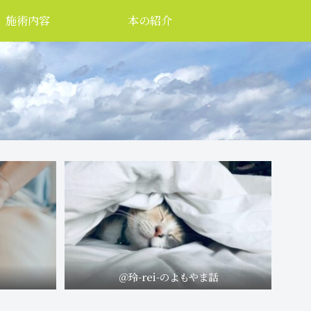
施術内容
本の紹介
＠玲-rei-のよもやま話