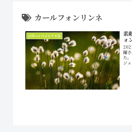
カールフォンリンネ
素敵
＠玲-rei-のよもやま話
ォ
20
躍さ
た。
ジェ